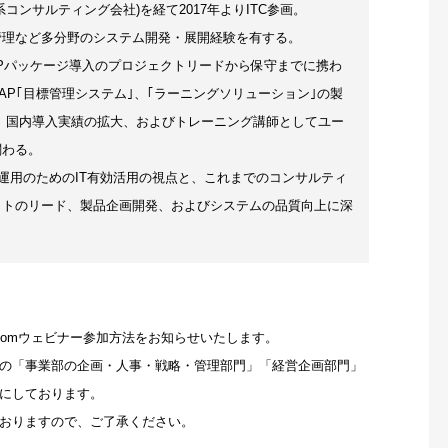
系コンサルティング会社)を経て2017年よりITC参画。
管理など多分野のシステム開発・展開経験を有する。
RPパッケージ導入のプロジェクトリードから保守までに携わ
AP｢目標管理システム｣、｢ラーニングソリューション｣の製
 国内導入実績の拡大、およびトレーニング講師としてユー
関わる。
な運用のためのIT有効活用の視点と、これまでのコンサルティ
クトのリード、製品企画開発、およびシステムの品質向上に深
oomウェビナー参加方法をお知らせいたします。
の「事業部の企画・人事・戦略・管理部門」「経営企画部門」
にしております。
おりますので、ご了承ください。