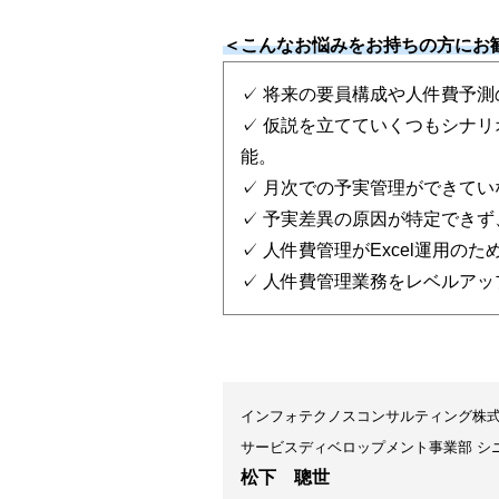
＜こんなお悩みをお持ちの方にお
✓ 将来の要員構成や人件費予
✓ 仮説を立てていくつもシナ
能。
✓ 月次での予実管理ができてい
✓ 予実差異の原因が特定でき
✓ 人件費管理がExcel運用
✓ 人件費管理業務をレベルアッ
インフォテクノスコンサルティング株
サービスディベロップメント事業部 シ
松下 聰世